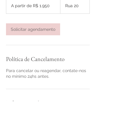
a
partir
A partir de R$ 1.950
Rua 20
de
t
1.950
é
Reais
brasileiros
6
h
Solicitar agendamento
3
0
m
i
n
Política de Cancelamento
Para cancelar ou reagendar, contate-nos
no mínimo 24hs antes.
Informações de contato
Rabisco Rosa, Rua 20 - Vila Santa Cecília,
Volta Redonda - RJ, Brasil