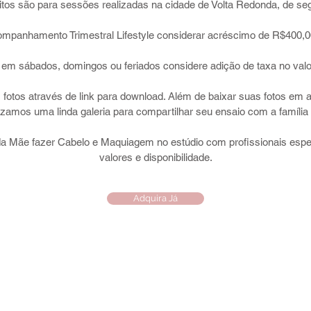
ritos são para sessões realizadas na cidade de Volta Redonda, de seg
ompanhamento Trimestral Lifestyle considerar acréscimo de R$400,00
 em sábados, domingos ou feriados considere adição de taxa no val
 fotos através de link para download. Além de baixar suas fotos em a
lizamos uma linda galeria para compartilhar seu ensaio com a família
 Mãe fazer Cabelo e Maquiagem no estúdio com profissionais espec
valores e disponibilidade.
Adquira Já
co Rosa Fotografia - CNPJ 27.650.414/00
20, 9, Vila Santa Cecília - Volta Redond