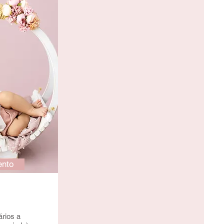
nto
rios a