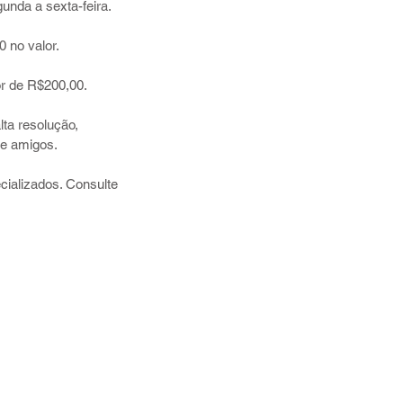
unda a sexta-feira.
 no valor.
or de R$200,00.
lta resolução,
 e amigos.
ializados. Consulte
01-12
a/RJ