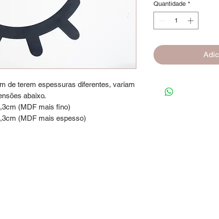
Quantidade
*
Adic
m de terem espessuras diferentes, variam
ensões abaixo.
0,3cm (MDF mais fino)
x1,3cm (MDF mais espesso)
co Rosa Fotografia - CNPJ 27.650.414/00
20, 9, Vila Santa Cecília - Volta Redond
(24)99939-4572