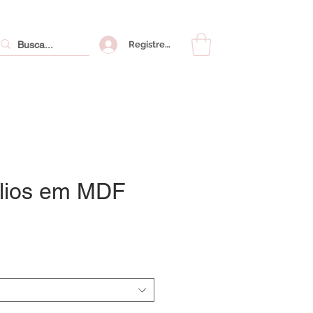
Registre-se
ílios em MDF
ço