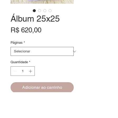
Álbum 25x25
Preço
R$ 620,00
Páginas
*
Quantidade
*
Adicionar ao carrinho
Álbum com páginas em formato
panorâmico, gramatura de 800g/m2.
Laminação lustre, impressão de alta